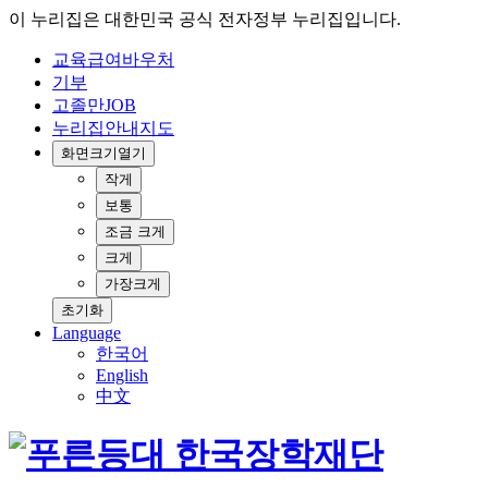
이 누리집은 대한민국 공식 전자정부 누리집입니다.
교육급여바우처
기부
고졸만JOB
누리집안내지도
화면크기
열기
작게
보통
조금 크게
크게
가장크게
초기화
Language
한국어
English
中文