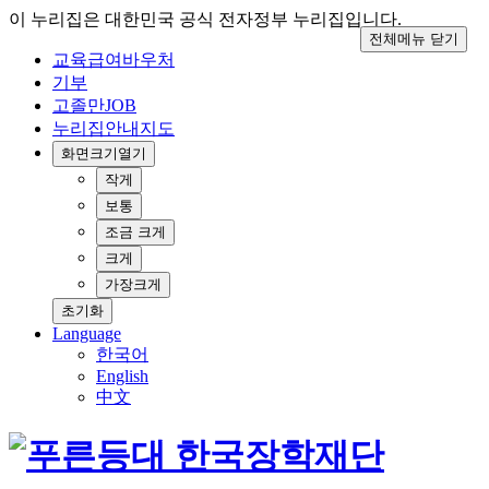
이 누리집은 대한민국 공식 전자정부 누리집입니다.
전체메뉴 닫기
교육급여바우처
기부
고졸만JOB
누리집안내지도
화면크기
열기
작게
보통
조금 크게
크게
가장크게
초기화
Language
한국어
English
中文