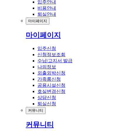
입주안내
비용안내
퇴실안내
마이페이지
마이페이지
입주신청
신청정보조회
수납/고지서 발급
나의정보
외출외박신청
가족룸신청
공용시설신청
호실변경신청
상담신청
퇴실신청
커뮤니티
커뮤니티