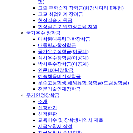
형)
고졸 후학습자 장학금(희망사다리 II유형)
고교 취업연계 장려금
현장실습 지원금
현장실습 기업현장교육 지원
국가우수 장학금
대학원대통령과학장학금
대통령과학장학금
국가우수장학금(이공계)
석사우수장학금(이공계)
박사우수장학금(이공계)
인문100년장학금
예술체육비전장학금
우수고등학생 해외유학 장학금(드림장학금)
전문기술인재장학금
주거안정장학금
소개
신청하기
신청현황
교육이수 및 장학생서약서 제출
지급요청서 작성
지급요청서 승인현황