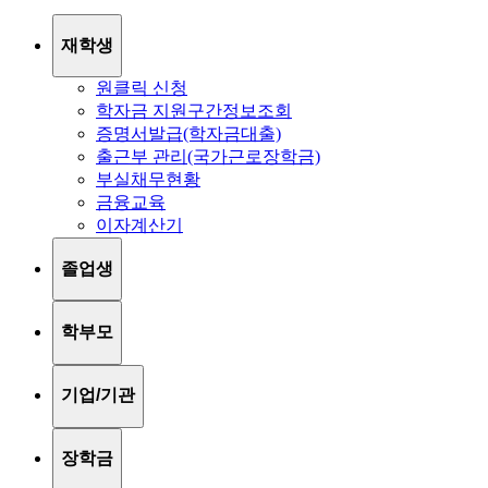
재학생
원클릭 신청
학자금 지원구간정보조회
증명서발급(학자금대출)
출근부 관리(국가근로장학금)
부실채무현황
금융교육
이자계산기
졸업생
학부모
기업/기관
장학금