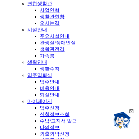
연합생활관
사업연혁
생활관현황
오시는길
시설안내
주요시설안내
관생실/장애인실
생활관전경
가족룸
생활안내
생활수칙
입주및퇴실
입주안내
비용안내
퇴실안내
마이페이지
입주신청
희
신청정보조회
챗봇상담:
망
수납/고지서 발급
24시
봇
채팅상담:
나의정보
9시~18시
닫
희
외출외박신청
기
망