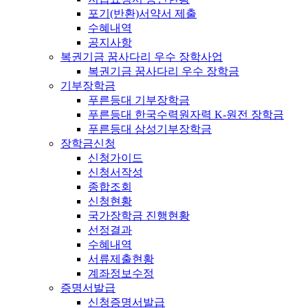
포기(반환)서약서 제출
수혜내역
공지사항
복권기금 꿈사다리 우수 장학사업
복권기금 꿈사다리 우수 장학금
기부장학금
푸른등대 기부장학금
푸른등대 한국수력원자력 K-원전 장학금
푸른등대 삼성기부장학금
장학금신청
신청가이드
신청서작성
종합조회
신청현황
국가장학금 진행현황
선정결과
수혜내역
서류제출현황
계좌정보수정
증명서발급
신청증명서발급