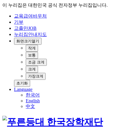
이 누리집은 대한민국 공식 전자정부 누리집입니다.
교육급여바우처
기부
고졸만JOB
누리집안내지도
화면크기
열기
작게
보통
조금 크게
크게
가장크게
초기화
Language
한국어
English
中文