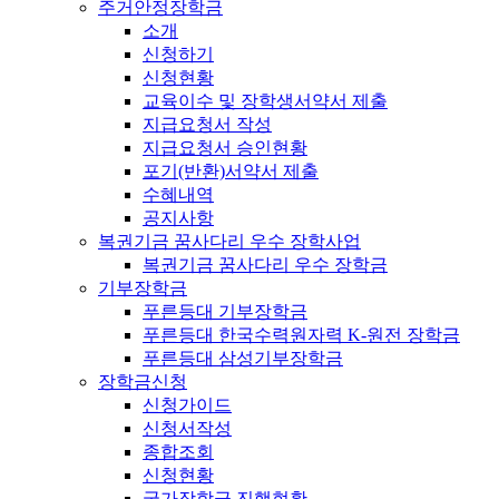
주거안정장학금
소개
신청하기
신청현황
교육이수 및 장학생서약서 제출
지급요청서 작성
지급요청서 승인현황
포기(반환)서약서 제출
수혜내역
공지사항
복권기금 꿈사다리 우수 장학사업
복권기금 꿈사다리 우수 장학금
기부장학금
푸른등대 기부장학금
푸른등대 한국수력원자력 K-원전 장학금
푸른등대 삼성기부장학금
장학금신청
신청가이드
신청서작성
종합조회
신청현황
국가장학금 진행현황