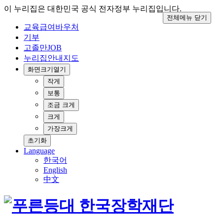
이 누리집은 대한민국 공식 전자정부 누리집입니다.
전체메뉴 닫기
교육급여바우처
기부
고졸만JOB
누리집안내지도
화면크기
열기
작게
보통
조금 크게
크게
가장크게
초기화
Language
한국어
English
中文