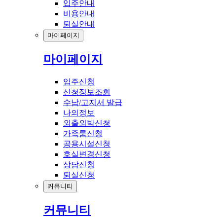
입주안내
비용안내
퇴실안내
마이페이지
마이페이지
입주신청
신청정보조회
수납/고지서 발급
나의정보
외출외박신청
가족룸신청
공용시설신청
호실변경신청
상담신청
퇴실신청
커뮤니티
커뮤니티