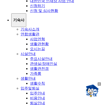
대한민국 인재상 사업 안내
신청하기
신청 및 심사현황
기숙사
기숙사소개
연합생활관
사업연혁
생활관현황
오시는길
시설안내
주요시설안내
관생실/장애인실
생활관전경
가족룸
생활안내
생활수칙
희
챗봇상담:
입주및퇴실
망
24시
입주안내
봇
채팅상담:
9시~18시
비용안내
닫
희
기
퇴실안내
망