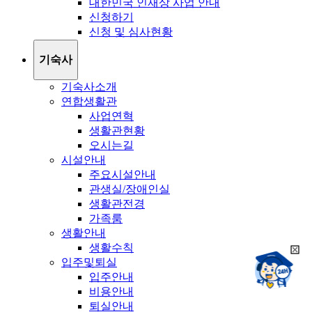
대한민국 인재상 사업 안내
신청하기
신청 및 심사현황
기숙사
기숙사소개
연합생활관
사업연혁
생활관현황
오시는길
시설안내
주요시설안내
관생실/장애인실
생활관전경
가족룸
생활안내
생활수칙
희
챗봇상담:
입주및퇴실
망
24시
입주안내
봇
채팅상담:
9시~18시
비용안내
닫
희
기
퇴실안내
망