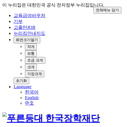
이 누리집은 대한민국 공식 전자정부 누리집입니다.
전체메뉴 닫기
교육급여바우처
기부
고졸만JOB
누리집안내지도
화면크기
열기
작게
보통
조금 크게
크게
가장크게
초기화
Language
한국어
English
中文