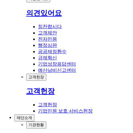
의견있어요
칭찬합시다
고객제안
전자민원
행정심판
공공재정환수
규제혁신
기업성장응답센터
예산낭비신고센터
고객헌장
고객헌장
고객헌장
기업민원 보호 서비스헌장
재단소개
기관현황