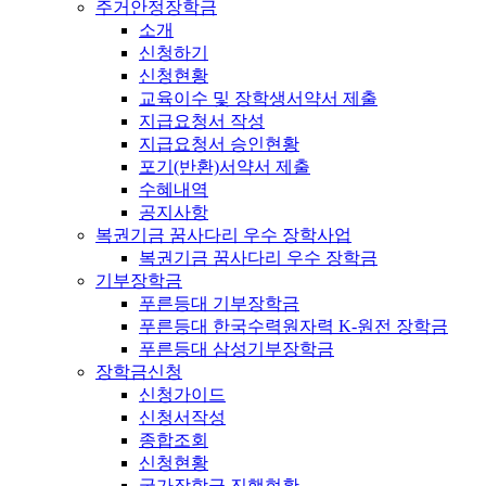
주거안정장학금
소개
신청하기
신청현황
교육이수 및 장학생서약서 제출
지급요청서 작성
지급요청서 승인현황
포기(반환)서약서 제출
수혜내역
공지사항
복권기금 꿈사다리 우수 장학사업
복권기금 꿈사다리 우수 장학금
기부장학금
푸른등대 기부장학금
푸른등대 한국수력원자력 K-원전 장학금
푸른등대 삼성기부장학금
장학금신청
신청가이드
신청서작성
종합조회
신청현황
국가장학금 진행현황