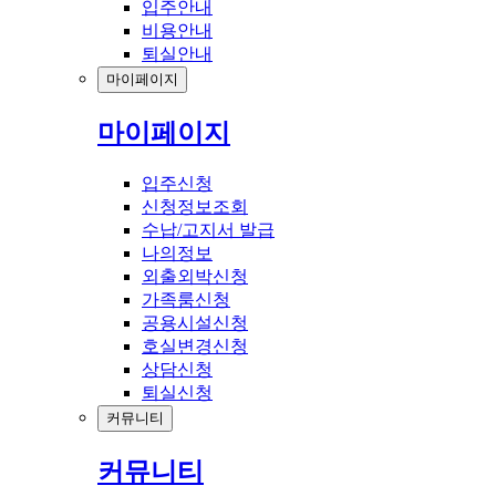
입주안내
비용안내
퇴실안내
마이페이지
마이페이지
입주신청
신청정보조회
수납/고지서 발급
나의정보
외출외박신청
가족룸신청
공용시설신청
호실변경신청
상담신청
퇴실신청
커뮤니티
커뮤니티