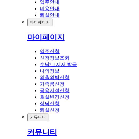
입주안내
비용안내
퇴실안내
마이페이지
마이페이지
입주신청
신청정보조회
수납/고지서 발급
나의정보
외출외박신청
가족룸신청
공용시설신청
호실변경신청
상담신청
퇴실신청
커뮤니티
커뮤니티