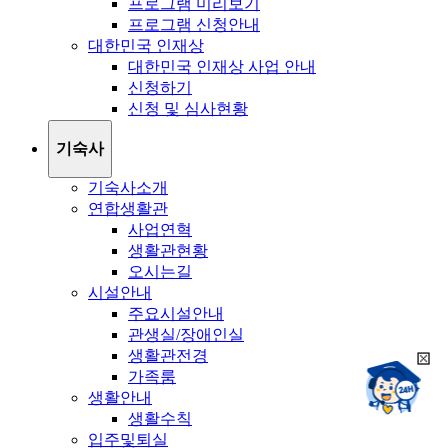
프로그램 미리보기
프로그램 신청안내
대한민국 인재상
대한민국 인재상 사업 안내
신청하기
신청 및 심사현황
기숙사
기숙사소개
연합생활관
사업연혁
생활관현황
오시는길
시설안내
주요시설안내
관생실/장애인실
생활관전경
희
챗봇상담:
가족룸
망
24시
생활안내
봇
채팅상담:
9시~18시
생활수칙
닫
희
기
입주및퇴실
망