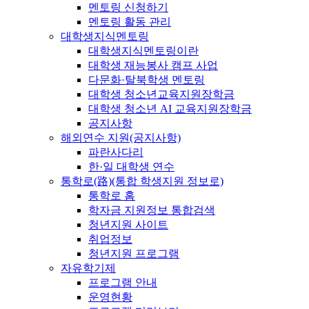
멘토링 신청하기
멘토링 활동 관리
대학생지식멘토링
대학생지식멘토링이란
대학생 재능봉사 캠프 사업
다문화·탈북학생 멘토링
대학생 청소년교육지원장학금
대학생 청소년 AI 교육지원장학금
공지사항
해외연수 지원(공지사항)
파란사다리
한·일 대학생 연수
통학로(路)(통합 학생지원 정보로)
통학로 홈
학자금 지원정보 통합검색
청년지원 사이트
취업정보
청년지원 프로그램
자유학기제
프로그램 안내
운영현황