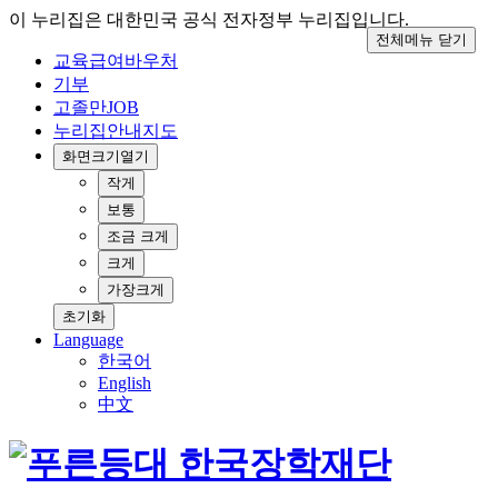
이 누리집은 대한민국 공식 전자정부 누리집입니다.
전체메뉴 닫기
교육급여바우처
기부
고졸만JOB
누리집안내지도
화면크기
열기
작게
보통
조금 크게
크게
가장크게
초기화
Language
한국어
English
中文