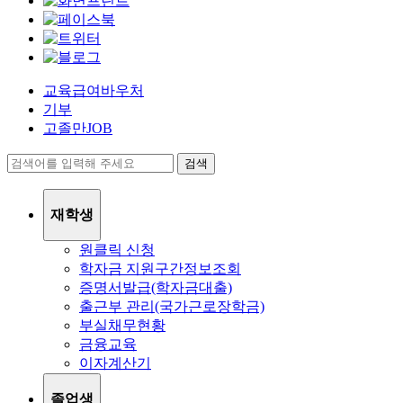
교육급여바우처
기부
고졸만JOB
검색
재학생
원클릭 신청
학자금 지원구간정보조회
증명서발급(학자금대출)
출근부 관리(국가근로장학금)
부실채무현황
금융교육
이자계산기
졸업생