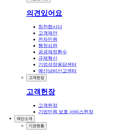
의견있어요
칭찬합시다
고객제안
전자민원
행정심판
공공재정환수
규제혁신
기업성장응답센터
예산낭비신고센터
고객헌장
고객헌장
고객헌장
기업민원 보호 서비스헌장
재단소개
기관현황