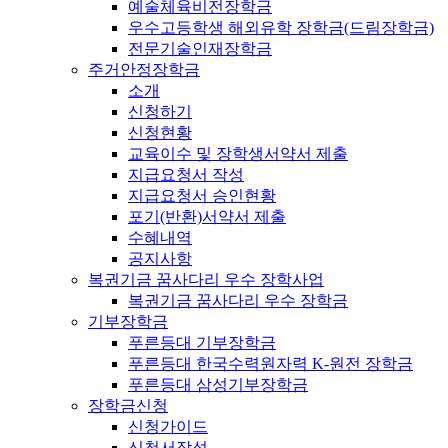
예술체육비전장학금
우수고등학생 해외유학 장학금(드림장학금)
전문기술인재장학금
주거안정장학금
소개
신청하기
신청현황
교육이수 및 장학생서약서 제출
지급요청서 작성
지급요청서 승인현황
포기(반환)서약서 제출
수혜내역
공지사항
복권기금 꿈사다리 우수 장학사업
복권기금 꿈사다리 우수 장학금
기부장학금
푸른등대 기부장학금
푸른등대 한국수력원자력 K-원전 장학금
푸른등대 삼성기부장학금
장학금신청
신청가이드
신청서작성