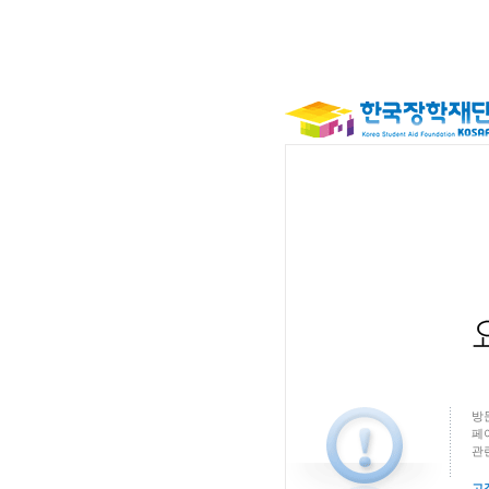
방
페
관
고객