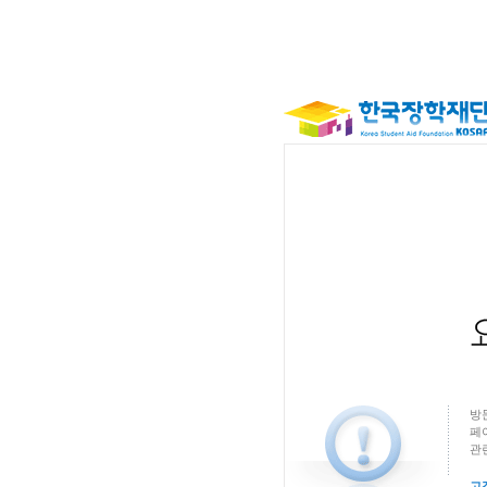
방
페
관
고객