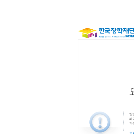
방
페
관
고객