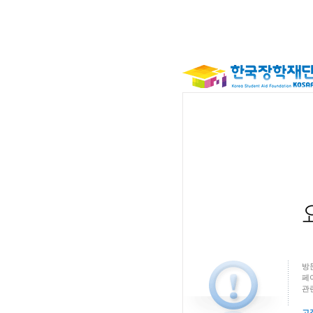
방
페
관
고객