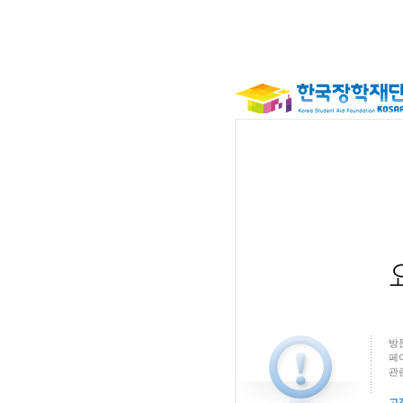
방
페
관
고객